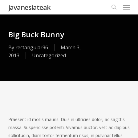
Menu
Skip
javanesiateak
to
search
main
content
Big Buck Bunny
By
rectangular36
March 3,
2013
Uncategorized
Praesent id mollis mauris. Duis in ultricies dolor, ac sagittis
massa. Suspendisse potenti. Vivamus auctor, velit ac dapibus
sollicitudin, diam tortor fermentum risus, in pulvinar tellus